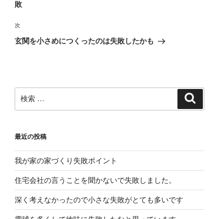
の
敗
ビ
投
稿
ゲ
次
次
の
ー
玄関を小さめにつくったのは失敗したかも
投
シ
稿
ョ
ン
検
検
索
索:
最近の投稿
我が家の家づくり失敗ポイント
住宅会社の言うことを聞かないで失敗しました。
深く考えなかったので小さな失敗がとても多いです