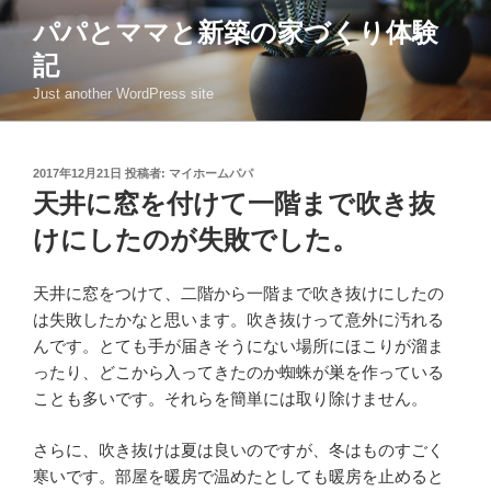
コ
パパとママと新築の家づくり体験
ン
記
テ
ン
Just another WordPress site
ツ
へ
ス
投
2017年12月21日
投稿者:
マイホームパパ
稿
キ
天井に窓を付けて一階まで吹き抜
日:
ッ
けにしたのが失敗でした。
プ
天井に窓をつけて、二階から一階まで吹き抜けにしたの
は失敗したかなと思います。吹き抜けって意外に汚れる
んです。とても手が届きそうにない場所にほこりが溜ま
ったり、どこから入ってきたのか蜘蛛が巣を作っている
ことも多いです。それらを簡単には取り除けません。
さらに、吹き抜けは夏は良いのですが、冬はものすごく
寒いです。部屋を暖房で温めたとしても暖房を止めると