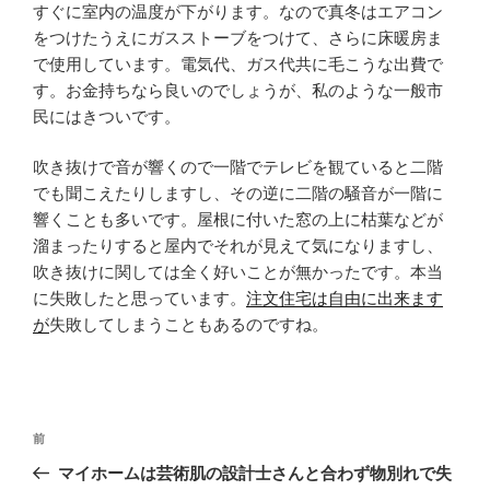
すぐに室内の温度が下がります。なので真冬はエアコン
をつけたうえにガスストーブをつけて、さらに床暖房ま
で使用しています。電気代、ガス代共に毛こうな出費で
す。お金持ちなら良いのでしょうが、私のような一般市
民にはきついです。
吹き抜けで音が響くので一階でテレビを観ていると二階
でも聞こえたりしますし、その逆に二階の騒音が一階に
響くことも多いです。屋根に付いた窓の上に枯葉などが
溜まったりすると屋内でそれが見えて気になりますし、
吹き抜けに関しては全く好いことが無かったです。本当
に失敗したと思っています。
注文住宅は自由に出来ます
が
失敗してしまうこともあるのですね。
投
過
前
稿
去
マイホームは芸術肌の設計士さんと合わず物別れで失
ナ