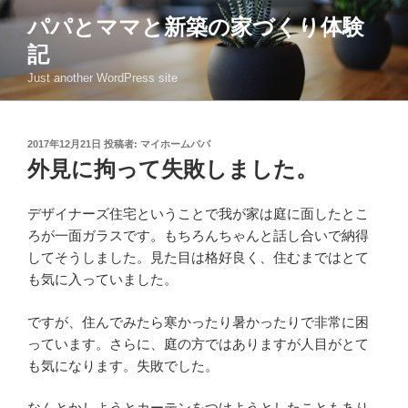
コ
パパとママと新築の家づくり体験
ン
記
テ
ン
Just another WordPress site
ツ
へ
ス
投
2017年12月21日
投稿者:
マイホームパパ
稿
キ
外見に拘って失敗しました。
日:
ッ
プ
デザイナーズ住宅ということで我が家は庭に面したとこ
ろが一面ガラスです。もちろんちゃんと話し合いで納得
してそうしました。見た目は格好良く、住むまではとて
も気に入っていました。
ですが、住んでみたら寒かったり暑かったりで非常に困
っています。さらに、庭の方ではありますが人目がとて
も気になります。失敗でした。
なんとかしようとカーテンをつけようとしたこともあり