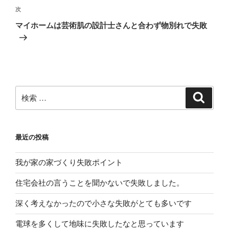
ビ
投
次
次
稿
ゲ
の
マイホームは芸術肌の設計士さんと合わず物別れで失敗
投
ー
稿
シ
ョ
ン
検
検
索
索:
最近の投稿
我が家の家づくり失敗ポイント
住宅会社の言うことを聞かないで失敗しました。
深く考えなかったので小さな失敗がとても多いです
電球を多くして地味に失敗したなと思っています