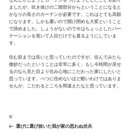
ましたが、吹き抜けの二階部分からということになると
かなりの長さのカーテンが必要です。これはとても高額
になります。しかも重いので開け閉めも大変ということ
で諦めました。しょうがないので今はちょっとしたパー
テーションを置いて人目だけでも遮るようにしていま
す。
住む前までは良いと思っていたのですが、住んでみたら
微妙だったということは非常に多く、もし今時間が戻せ
るのなら見た目より住み心地にこだわった家にしたいと
思っています。べつに住めないほど酷いわけではありま
せんが、こだわるところを間違えたなと思っています。
投
過
前
稿
去
選びに選び抜いた我が家の思わぬ伏兵
ナ
の